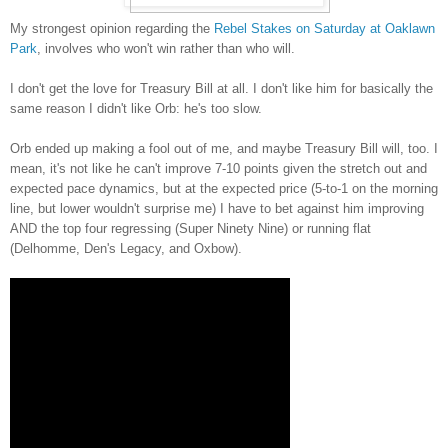
My strongest opinion regarding the
Rebel Stakes on Saturday at Oaklawn
Park
, involves who won't win rather than who will.
I don't get the love for Treasury Bill at all. I don't like him for basically the
same reason I didn't like Orb: he's too slow.
Orb ended up making a fool out of me, and maybe Treasury Bill will, too. I
mean, it's not like he can't improve 7-10 points given the stretch out and
expected pace dynamics, but at the expected price (5-to-1 on the morning
line, but lower wouldn't surprise me) I have to bet against him improving
AND the top four regressing (Super Ninety Nine) or running flat
(Delhomme, Den's Legacy, and Oxbow).