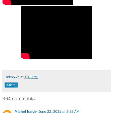
Unknown
at
1:13 PM
Share
364 comments:
Michel hardy
June 22, 2021 at 2:55 AM