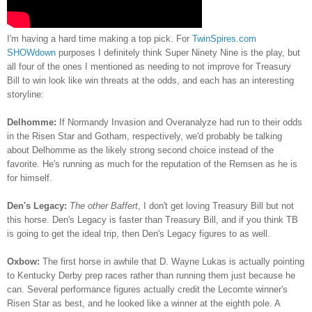
I'm having a hard time making a top pick. For
TwinSpires.com
SHOWdown
purposes I definitely think Super Ninety Nine is the play, but
all four of the ones I mentioned as needing to not improve for Treasury
Bill to win look like win threats at the odds, and each has an interesting
storyline:
Delhomme:
If Normandy Invasion and Overanalyze had run to their odds
in the Risen Star and Gotham, respectively, we'd probably be talking
about Delhomme as the likely strong second choice instead of the
favorite. He's running as much for the reputation of the Remsen as he is
for himself.
Den's Legacy:
The other Baffert
, I don't get loving Treasury Bill but not
this horse. Den's Legacy is faster than Treasury Bill, and if you think TB
is going to get the ideal trip, then Den's Legacy figures to as well.
Oxbow:
The first horse in awhile that D. Wayne Lukas is actually pointing
to Kentucky Derby prep races rather than running them just because he
can. Several performance figures actually credit the Lecomte winner's
Risen Star as best, and he looked like a winner at the eighth pole. A