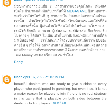
มีปัญหาทางการเงินมั้ย ? เราสามารถช่วยคุณได้นะ เพียงแค่
เปิดใจเข้ามาลงเดิมพันกับเราวันนี้ที่
MEGAGAME
ผู้เล่นทุกท่าน
จะเห็นว่าโปรโมชั่นดี ๆ จากภายในเว็บเกมสล็อตออนไลน์ของ
เรานั้น ส่วนใหญ่เป็นโปรโมชั่นน้องใหม่ที่มาแรงและโปรที่ฮิต
ตลอดกาลทั้งนั้น ผู้เล่นท่านใดที่สนใจโปรโมชั่นจากเว็บของเรา
เรามีให้เลือกอีกมากมาย ผู้เล่นสามารถสมัครสมาชิกเพื่อขอรับ
โปรต่าง ๆ ได้ทันที ไม่เพียงเท่านั้นเรายังมีเกมพนันมากมายที่คัด
มาเป็นอย่างดี เราได้พัฒนาให้ระบบการเล่นดีกว่าระบบของ
ค่ายอื่น ๆ เพื่อให้ผู้เล่นทุกท่านเล่นได้อย่างเพลิดเพลิน ผ่อนคลาย
แถมยังสามารถทำรายการฝากถอนได้อย่างปลอดภัยด้วยระบบ
True Money Wallet ฟรีตลอด 24 ชั่วโมง
Reply
tiner
April 16, 2022 at 10:19 PM
beautiful dealers who are ready to give a shine to every
player. who participated in gambling, but even if so, it is not
a major reason for players to join if there is no real strategy
in this game that is playable on both sides between the
dealer including players
เกมสล็อต