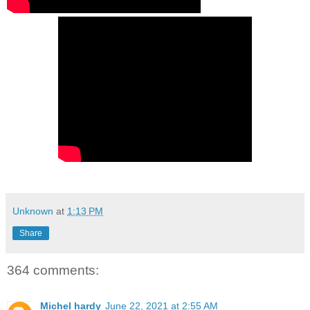
Unknown
at
1:13 PM
Share
364 comments:
Michel hardy
June 22, 2021 at 2:55 AM