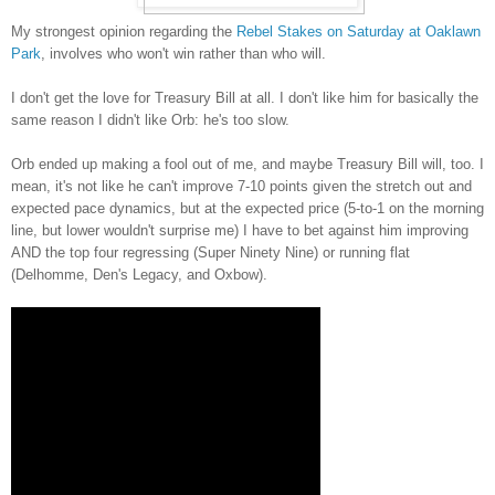
My strongest opinion regarding the
Rebel Stakes on Saturday at Oaklawn
Park
, involves who won't win rather than who will.
I don't get the love for Treasury Bill at all. I don't like him for basically the
same reason I didn't like Orb: he's too slow.
Orb ended up making a fool out of me, and maybe Treasury Bill will, too. I
mean, it's not like he can't improve 7-10 points given the stretch out and
expected pace dynamics, but at the expected price (5-to-1 on the morning
line, but lower wouldn't surprise me) I have to bet against him improving
AND the top four regressing (Super Ninety Nine) or running flat
(Delhomme, Den's Legacy, and Oxbow).