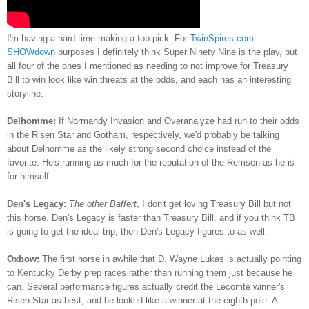
I'm having a hard time making a top pick. For
TwinSpires.com
SHOWdown
purposes I definitely think Super Ninety Nine is the play, but
all four of the ones I mentioned as needing to not improve for Treasury
Bill to win look like win threats at the odds, and each has an interesting
storyline:
Delhomme:
If Normandy Invasion and Overanalyze had run to their odds
in the Risen Star and Gotham, respectively, we'd probably be talking
about Delhomme as the likely strong second choice instead of the
favorite. He's running as much for the reputation of the Remsen as he is
for himself.
Den's Legacy:
The other Baffert
, I don't get loving Treasury Bill but not
this horse. Den's Legacy is faster than Treasury Bill, and if you think TB
is going to get the ideal trip, then Den's Legacy figures to as well.
Oxbow:
The first horse in awhile that D. Wayne Lukas is actually pointing
to Kentucky Derby prep races rather than running them just because he
can. Several performance figures actually credit the Lecomte winner's
Risen Star as best, and he looked like a winner at the eighth pole. A