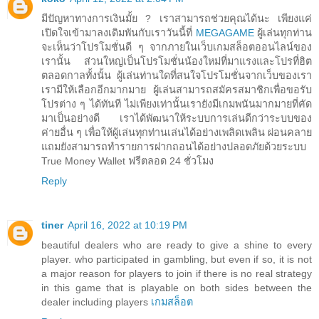
มีปัญหาทางการเงินมั้ย ? เราสามารถช่วยคุณได้นะ เพียงแค่
เปิดใจเข้ามาลงเดิมพันกับเราวันนี้ที่
MEGAGAME
ผู้เล่นทุกท่าน
จะเห็นว่าโปรโมชั่นดี ๆ จากภายในเว็บเกมสล็อตออนไลน์ของ
เรานั้น ส่วนใหญ่เป็นโปรโมชั่นน้องใหม่ที่มาแรงและโปรที่ฮิต
ตลอดกาลทั้งนั้น ผู้เล่นท่านใดที่สนใจโปรโมชั่นจากเว็บของเรา
เรามีให้เลือกอีกมากมาย ผู้เล่นสามารถสมัครสมาชิกเพื่อขอรับ
โปรต่าง ๆ ได้ทันที ไม่เพียงเท่านั้นเรายังมีเกมพนันมากมายที่คัด
มาเป็นอย่างดี เราได้พัฒนาให้ระบบการเล่นดีกว่าระบบของ
ค่ายอื่น ๆ เพื่อให้ผู้เล่นทุกท่านเล่นได้อย่างเพลิดเพลิน ผ่อนคลาย
แถมยังสามารถทำรายการฝากถอนได้อย่างปลอดภัยด้วยระบบ
True Money Wallet ฟรีตลอด 24 ชั่วโมง
Reply
tiner
April 16, 2022 at 10:19 PM
beautiful dealers who are ready to give a shine to every
player. who participated in gambling, but even if so, it is not
a major reason for players to join if there is no real strategy
in this game that is playable on both sides between the
dealer including players
เกมสล็อต