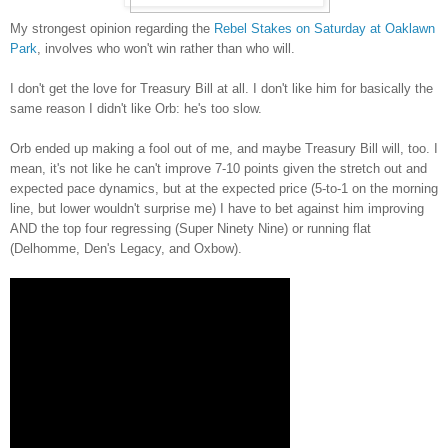
My strongest opinion regarding the
Rebel Stakes on Saturday at Oaklawn
Park
, involves who won't win rather than who will.
I don't get the love for Treasury Bill at all. I don't like him for basically the
same reason I didn't like Orb: he's too slow.
Orb ended up making a fool out of me, and maybe Treasury Bill will, too. I
mean, it's not like he can't improve 7-10 points given the stretch out and
expected pace dynamics, but at the expected price (5-to-1 on the morning
line, but lower wouldn't surprise me) I have to bet against him improving
AND the top four regressing (Super Ninety Nine) or running flat
(Delhomme, Den's Legacy, and Oxbow).