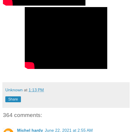
Unknown
at
1:13 PM
Share
364 comments:
Michel hardy
June 22, 2021 at 2:55 AM