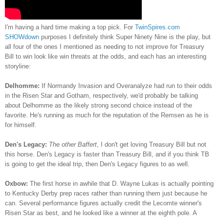
I'm having a hard time making a top pick. For
TwinSpires.com
SHOWdown
purposes I definitely think Super Ninety Nine is the play, but
all four of the ones I mentioned as needing to not improve for Treasury
Bill to win look like win threats at the odds, and each has an interesting
storyline:
Delhomme:
If Normandy Invasion and Overanalyze had run to their odds
in the Risen Star and Gotham, respectively, we'd probably be talking
about Delhomme as the likely strong second choice instead of the
favorite. He's running as much for the reputation of the Remsen as he is
for himself.
Den's Legacy:
The other Baffert
, I don't get loving Treasury Bill but not
this horse. Den's Legacy is faster than Treasury Bill, and if you think TB
is going to get the ideal trip, then Den's Legacy figures to as well.
Oxbow:
The first horse in awhile that D. Wayne Lukas is actually pointing
to Kentucky Derby prep races rather than running them just because he
can. Several performance figures actually credit the Lecomte winner's
Risen Star as best, and he looked like a winner at the eighth pole. A