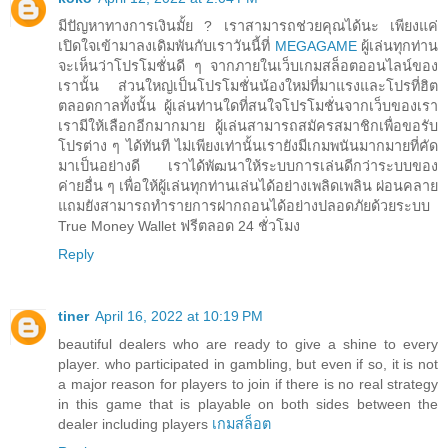
มีปัญหาทางการเงินมั้ย ? เราสามารถช่วยคุณได้นะ เพียงแค่
เปิดใจเข้ามาลงเดิมพันกับเราวันนี้ที่
MEGAGAME
ผู้เล่นทุกท่าน
จะเห็นว่าโปรโมชั่นดี ๆ จากภายในเว็บเกมสล็อตออนไลน์ของ
เรานั้น ส่วนใหญ่เป็นโปรโมชั่นน้องใหม่ที่มาแรงและโปรที่ฮิต
ตลอดกาลทั้งนั้น ผู้เล่นท่านใดที่สนใจโปรโมชั่นจากเว็บของเรา
เรามีให้เลือกอีกมากมาย ผู้เล่นสามารถสมัครสมาชิกเพื่อขอรับ
โปรต่าง ๆ ได้ทันที ไม่เพียงเท่านั้นเรายังมีเกมพนันมากมายที่คัด
มาเป็นอย่างดี เราได้พัฒนาให้ระบบการเล่นดีกว่าระบบของ
ค่ายอื่น ๆ เพื่อให้ผู้เล่นทุกท่านเล่นได้อย่างเพลิดเพลิน ผ่อนคลาย
แถมยังสามารถทำรายการฝากถอนได้อย่างปลอดภัยด้วยระบบ
True Money Wallet ฟรีตลอด 24 ชั่วโมง
Reply
tiner
April 16, 2022 at 10:19 PM
beautiful dealers who are ready to give a shine to every
player. who participated in gambling, but even if so, it is not
a major reason for players to join if there is no real strategy
in this game that is playable on both sides between the
dealer including players
เกมสล็อต