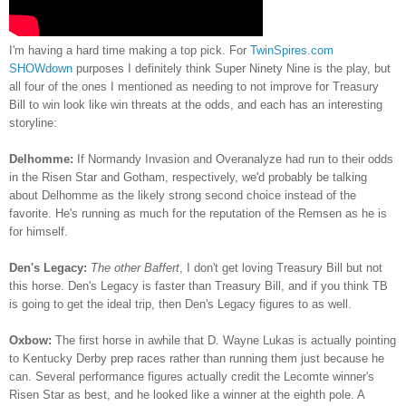
I'm having a hard time making a top pick. For
TwinSpires.com
SHOWdown
purposes I definitely think Super Ninety Nine is the play, but
all four of the ones I mentioned as needing to not improve for Treasury
Bill to win look like win threats at the odds, and each has an interesting
storyline:
Delhomme:
If Normandy Invasion and Overanalyze had run to their odds
in the Risen Star and Gotham, respectively, we'd probably be talking
about Delhomme as the likely strong second choice instead of the
favorite. He's running as much for the reputation of the Remsen as he is
for himself.
Den's Legacy:
The other Baffert
, I don't get loving Treasury Bill but not
this horse. Den's Legacy is faster than Treasury Bill, and if you think TB
is going to get the ideal trip, then Den's Legacy figures to as well.
Oxbow:
The first horse in awhile that D. Wayne Lukas is actually pointing
to Kentucky Derby prep races rather than running them just because he
can. Several performance figures actually credit the Lecomte winner's
Risen Star as best, and he looked like a winner at the eighth pole. A