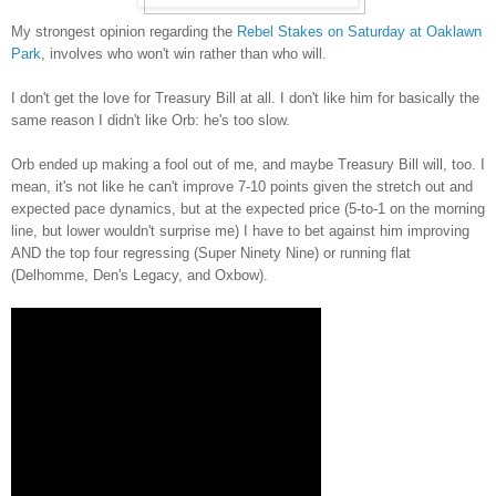
My strongest opinion regarding the
Rebel Stakes on Saturday at Oaklawn
Park
, involves who won't win rather than who will.
I don't get the love for Treasury Bill at all. I don't like him for basically the
same reason I didn't like Orb: he's too slow.
Orb ended up making a fool out of me, and maybe Treasury Bill will, too. I
mean, it's not like he can't improve 7-10 points given the stretch out and
expected pace dynamics, but at the expected price (5-to-1 on the morning
line, but lower wouldn't surprise me) I have to bet against him improving
AND the top four regressing (Super Ninety Nine) or running flat
(Delhomme, Den's Legacy, and Oxbow).