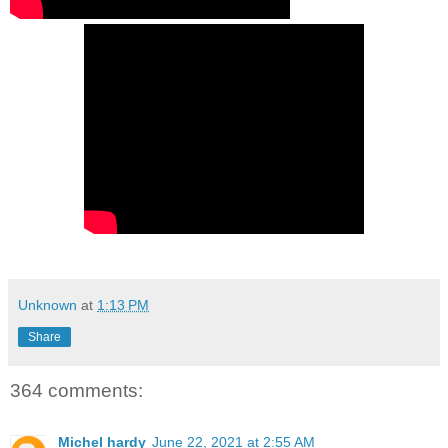
Unknown
at
1:13 PM
Share
364 comments:
Michel hardy
June 22, 2021 at 2:55 AM