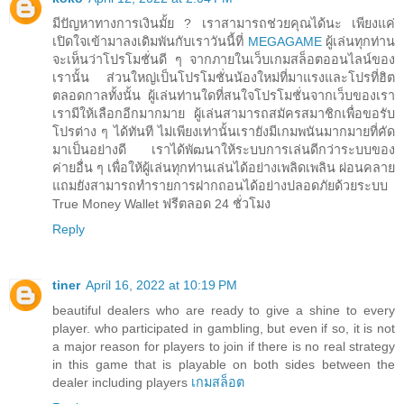
มีปัญหาทางการเงินมั้ย ? เราสามารถช่วยคุณได้นะ เพียงแค่
เปิดใจเข้ามาลงเดิมพันกับเราวันนี้ที่
MEGAGAME
ผู้เล่นทุกท่าน
จะเห็นว่าโปรโมชั่นดี ๆ จากภายในเว็บเกมสล็อตออนไลน์ของ
เรานั้น ส่วนใหญ่เป็นโปรโมชั่นน้องใหม่ที่มาแรงและโปรที่ฮิต
ตลอดกาลทั้งนั้น ผู้เล่นท่านใดที่สนใจโปรโมชั่นจากเว็บของเรา
เรามีให้เลือกอีกมากมาย ผู้เล่นสามารถสมัครสมาชิกเพื่อขอรับ
โปรต่าง ๆ ได้ทันที ไม่เพียงเท่านั้นเรายังมีเกมพนันมากมายที่คัด
มาเป็นอย่างดี เราได้พัฒนาให้ระบบการเล่นดีกว่าระบบของ
ค่ายอื่น ๆ เพื่อให้ผู้เล่นทุกท่านเล่นได้อย่างเพลิดเพลิน ผ่อนคลาย
แถมยังสามารถทำรายการฝากถอนได้อย่างปลอดภัยด้วยระบบ
True Money Wallet ฟรีตลอด 24 ชั่วโมง
Reply
tiner
April 16, 2022 at 10:19 PM
beautiful dealers who are ready to give a shine to every
player. who participated in gambling, but even if so, it is not
a major reason for players to join if there is no real strategy
in this game that is playable on both sides between the
dealer including players
เกมสล็อต